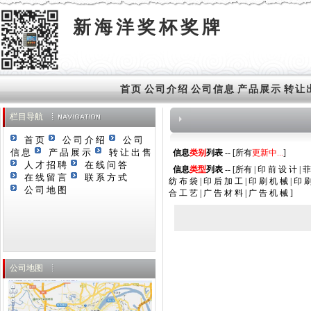
新海洋奖杯奖牌
首页
公司介绍
公司信息
产品展示
转让
栏目导航
首页
公司介绍
公司
信息
产品展示
转让出售
信息
类别
列表
-- [
所有
更新中...
]
人才招聘
在线问答
信息
类型
列表
-- [
所有
|
印 前 设 计
|
菲
在线留言
联系方式
纺 布 袋
|
印 后 加 工
|
印 刷 机 械
|
印 
公司地图
合 工 艺
|
广 告 材 料
|
广 告 机 械
]
公司地图